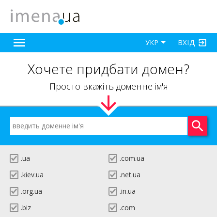
ВХІД
УКР
Хочете придбати домен?
Просто вкажіть доменне ім'я
.ua
.com.ua
.kiev.ua
.net.ua
.org.ua
.in.ua
.biz
.com